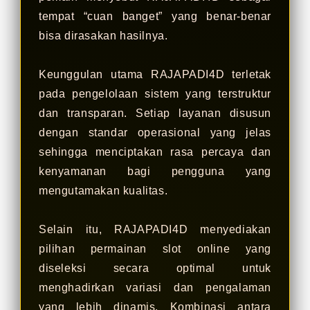
tempat “cuan banget” yang benar-benar
bisa dirasakan hasilnya.
Keunggulan utama RAJAPADI4D terletak
pada pengelolaan sistem yang terstruktur
dan transparan. Setiap layanan disusun
dengan standar operasional yang jelas
sehingga menciptakan rasa percaya dan
kenyamanan bagi pengguna yang
mengutamakan kualitas.
Selain itu, RAJAPADI4D menyediakan
pilihan permainan slot online yang
diseleksi secara optimal untuk
menghadirkan variasi dan pengalaman
yang lebih dinamis. Kombinasi antara