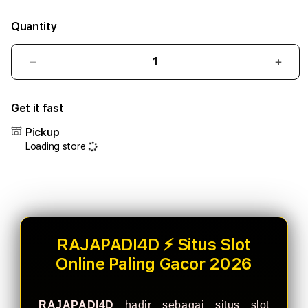
Quantity
Decrease
Incr
quantity
quant
for
for
Get it fast
RAJAPADI4D
RAJ
⚡️
⚡️
Pickup
Link
Link
Loading store
Situs
Situs
Daftar
Daft
Slot
Slot
Online
Onlin
Paling
Palin
Termewah
Term
RAJAPADI4D ⚡️ Situs Slot
&
&
Online Paling Gacor 2026
Terpercaya
Terp
2026
2026
RAJAPADI4D
hadir sebagai situs slot