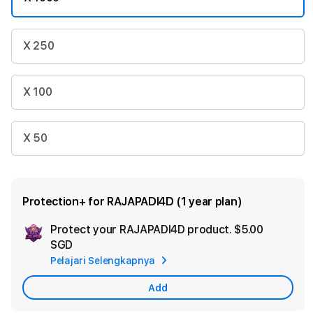
X 250
X 100
X 50
Protection+ for RAJAPADI4D (1 year plan)
Protect your RAJAPADI4D product.
$5.00
Ad
SGD
App
Pelajari Selengkapnya
Car
Add