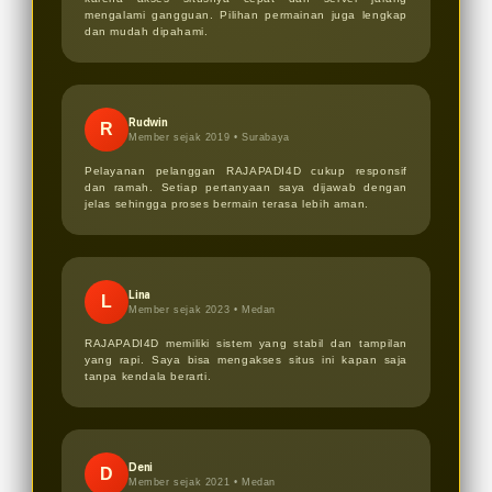
mengalami gangguan. Pilihan permainan juga lengkap
dan mudah dipahami.
Rudwin
R
Member sejak 2019 •
Surabaya
Pelayanan pelanggan RAJAPADI4D cukup responsif
dan ramah. Setiap pertanyaan saya dijawab dengan
jelas sehingga proses bermain terasa lebih aman.
Lina
L
Member sejak 2023 •
Medan
RAJAPADI4D memiliki sistem yang stabil dan tampilan
yang rapi. Saya bisa mengakses situs ini kapan saja
tanpa kendala berarti.
Deni
D
Member sejak 2021 •
Medan