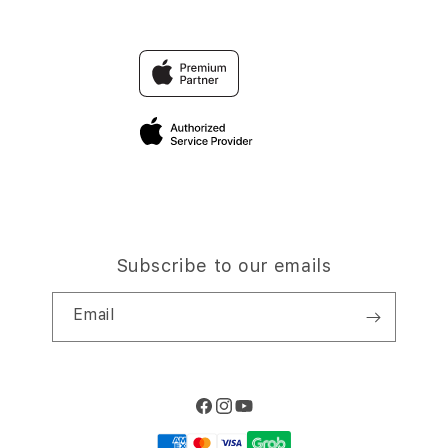
Find an iStudio near you
Contact Us
Trade-in
Why Shop at iStudio
FAQ
Traveller’s Reservation
Elush Corporate Website
Privacy Policy
Site Terms of Use
Subscribe to our emails
Email
Facebook
Instagram
YouTube
Payment